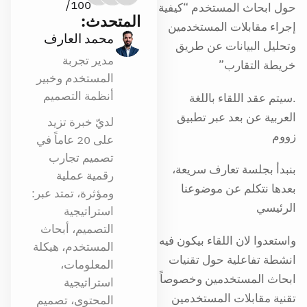
100/
حول ابحاث المستخدم “كيفية
المتحدث:
إجراء مقابلات المستخدمين
محمد العارف
وتحليل البيانات عن طريق
مدير تجربة
خريطة التقارب”
المستخدم وخبير
أنظمة التصميم
.سيتم عقد اللقاء باللغة
العربية عن بعد عبر تطبيق
لديّ خبرة تزيد
زووم
على 20 عاماً في
تصميم تجارب
بنبدأ بجلسة تعارف سريعة،
رقمية عملية
بعدها نتكلم عن موضوعنا
ومؤثرة، تمتد عبر:
الرئيسي
استراتيجية
التصميم، أبحاث
واستعدوا لان اللقاء بيكون فيه
المستخدم، هيكلة
انشطة تفاعلية حول تقنيات
المعلومات،
ابحاث المستخدمين وخصوصاً
استراتيجية
تقنية مقابلات المستخدمين
المحتوى، تصميم