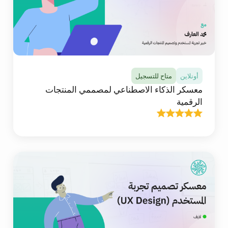
استخدام فيجما (Figma) لتصميم واجهات الجوال
والويب باحترافية.
تفاصيل المعسكر
أونلاين
متاح للتسجيل
معسكر الذكاء الاصطناعي لمصممي المنتجات
الرقمية
أونلاين
متاح للتسجيل
معسكر الذكاء الاصطناعي لمصممي المنتجات الرقمية
في هذا المعسكر ستتلقى أكثر من 20 ساعة من
المحتوى التعليمي التفاعلي المباشر عالي الجودة عبر
الانترنت، وستتعلم وتطبق توظيف أدوات الذكاء
الاصطناعي في عملك التصميمي، من توليد الأفكار