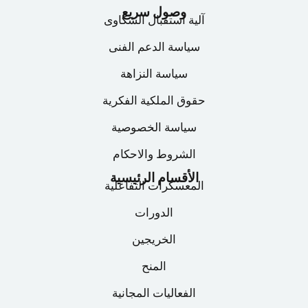
الانترنت، وستتعلم وتطبق منهجية متكاملة في أبحاث
وصول سريع
آلية استقبال الشكاوى
المستخدم وتحليل البيانات وبناء الحلول التصميمية
وصولاً إلى أول نموذج أولي (Wireframe).
سياسة الدعم الفنى
تفاصيل المعسكر
سياسة النزاهة
حقوق الملكية الفكرية
سياسة الخصوصية
الشروط والاحكام
الأقسام الرئيسية
المعسكرات التفاعلية
الدورات
الخريجين
المنح
الفعاليات المجانية