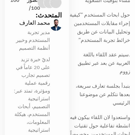
حضور
100
مساءً بتوقيت السعوية
100/
المتحدث:
حول ابحاث المستخدم “كيفية
محمد العارف
إجراء مقابلات المستخدمين
وتحليل البيانات عن طريق
مدير تجربة
خرائط تجربة المستخدم”
المستخدم وخبير
أنظمة التصميم
.سيتم عقد اللقاء باللغة
لديّ خبرة تزيد
العربية عن بعد عبر تطبيق
على 20 عاماً في
زووم
تصميم تجارب
رقمية عملية
بنبدأ بجلسة تعارف سريعة،
ومؤثرة، تمتد عبر:
بعدها نتكلم عن موضوعنا
استراتيجية
الرئيسي
التصميم، أبحاث
المستخدم، هيكلة
واستعدوا لان اللقاء بيكون فيه
المعلومات،
انشطة تفاعلية حول تقنيات
استراتيجية
ابحاث المستخدمين وخصوصاً