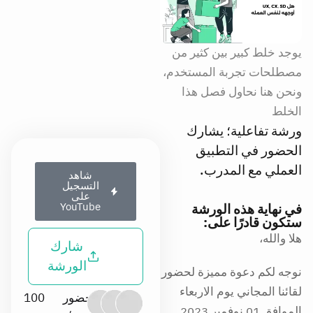
يوجد خلط كبير بين كثير من
مصطلحات تجربة المستخدم،
ونحن هنا نحاول فصل هذا
الخلط
ورشة تفاعلية؛ يشارك
الحضور في التطبيق
العملي مع المدرب.
شاهد
التسجيل
على
في نهاية هذه الورشة
YouTube
ستكون قادرًا على:
هلا والله،
شارك
الورشة
نوجه لكم دعوة مميزة لحضور
لقائنا المجاني يوم الاربعاء
حضور
100
الموافق 01 نوفمير 2023