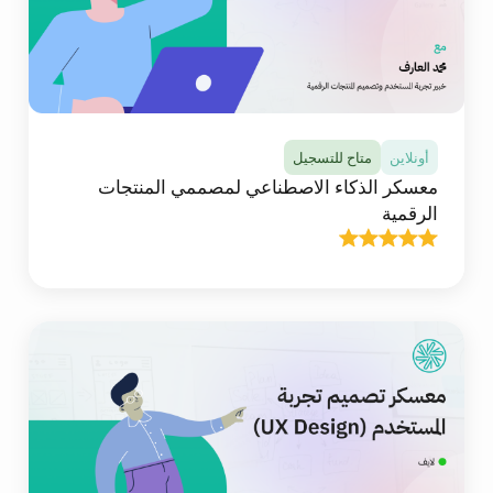
استخدام فيجما (Figma) لتصميم واجهات الجوال
والويب باحترافية.
تفاصيل المعسكر
أونلاين
متاح للتسجيل
معسكر الذكاء الاصطناعي لمصممي المنتجات
الرقمية
أونلاين
متاح للتسجيل
معسكر الذكاء الاصطناعي لمصممي المنتجات الرقمية
في هذا المعسكر ستتلقى أكثر من 20 ساعة من
المحتوى التعليمي التفاعلي المباشر عالي الجودة عبر
الانترنت، وستتعلم وتطبق توظيف أدوات الذكاء
الاصطناعي في عملك التصميمي، من توليد الأفكار