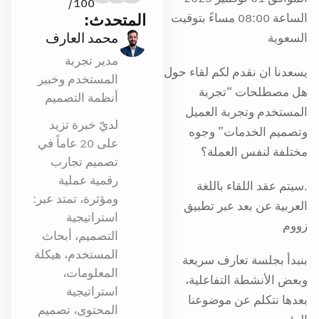
100/
المتحدث:
الساعة 08:00 مساءً بتوقيت
محمد العارف
السعوية
مدير تجربة
يسعدنا ان نقدم لكم لقاء حول
المستخدم وخبير
هل مصطلحات “تجربة
أنظمة التصميم
المستخدم وتجربة العميل
لديّ خبرة تزيد
وتصميم الخدمات” وجوه
على 20 عاماً في
مختلفة لنفس العملة؟
تصميم تجارب
رقمية عملية
.سيتم عقد اللقاء باللغة
ومؤثرة، تمتد عبر:
العربية عن بعد عبر تطبيق
استراتيجية
زووم
التصميم، أبحاث
المستخدم، هيكلة
‎بنبدأ بجلسة تعارف سريعة
المعلومات،
وبعض الأنشطة التفاعلية،
استراتيجية
بعدها نتكلم عن موضوعنا
المحتوى، تصميم