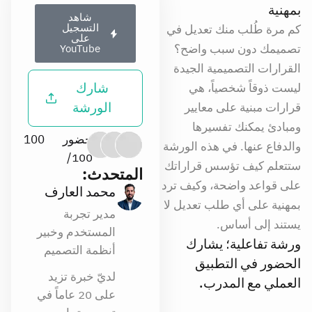
بمهنية
شاهد
التسجيل
كم مرة طُلب منك تعديل في
على
تصميمك دون سبب واضح؟
YouTube
القرارات التصميمية الجيدة
شارك
ليست ذوقاً شخصياً، هي
الورشة
قرارات مبنية على معايير
ومبادئ يمكنك تفسيرها
حضور
100
والدفاع عنها. في هذه الورشة
100/
ستتعلم كيف تؤسس قراراتك
المتحدث:
على قواعد واضحة، وكيف ترد
محمد العارف
بمهنية على أي طلب تعديل لا
مدير تجربة
يستند إلى أساس.
المستخدم وخبير
ورشة تفاعلية؛ يشارك
أنظمة التصميم
الحضور في التطبيق
لديّ خبرة تزيد
العملي مع المدرب.
على 20 عاماً في