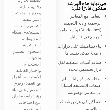
تصميم تجارب
في نهاية هذه الورشة
رقمية عملية
ستكون قادرًا على:
ومؤثرة، تمتد عبر:
التعامل مع المعايير
استراتيجية
الرسمية وأدلة التصميم
التصميم، أبحاث
(Guidelines) واستخدامها
المستخدم، هيكلة
كمرجع في قراراتك
المعلومات،
استراتيجية
بناء تصاميمك على قرارات
المحتوى، تصميم
واضحة يمكن تفسيرها
واجهات
صياغة أسباب منطقية لكل
الاستخدام،
قرار تصميمي تتخذه
واختبار القابلية
للاستخدام. أعمل
الدفاع عن قراراتك أمام
مع العملاء وفرق
أصحاب المصلحة استناداً
التصميم على بناء
إلى معايير موضوعية
رؤية واضحة توازن
ثقة أكبر في عرض شغلك
بين احتياجات
ومناقشته
المستخدم،