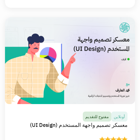
أونلاين
مفتوح للتقديم
معسكر تجربة المستخدم التفاعلي (UX Design)
في هذا المعسكر ستتلقى أكثر من 30 ساعة من المحتوى
التعليمي التفاعلي المباشر عالي الجودة عبر الانترنت،
وستتعلم وتطبق منهجية متكاملة في أبحاث المستخدم
وتحليل البيانات وبناء الحلول التصميمية وصولاً إلى أول
نموذج أولي (Wireframe).
تفاصيل المعسكر
أونلاين
مفتوح للتقديم
معسكر تصميم واجهة المستخدم (UI Design)