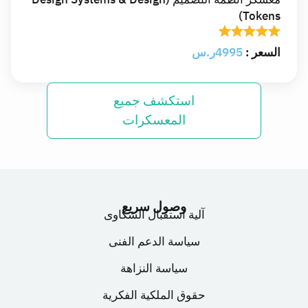
Tokens)
السعر :
4995ر.س
استكشف جميع
أونلاين
مفتوح للتقديم
المعسكرات
معسكر أنظمة التصميم (Design Systems & Design
Tokens)
في هذا المعسكر ستتلقى أكثر من 30 ساعة من المحتوى
التعليمي التفاعلي المباشر عالي الجودة عبر الانترنت،
وستتعلم وتطبق بناء أنظمة التصميم بمنهجية التصميم
وصول سريع
آلية استقبال الشكاوى
الذرّي (Atomic Design)، وإدارة الرموز التصميمية
(Design Tokens) وتوثيق النظام وربطه بالكود.
سياسة الدعم الفنى
تفاصيل المعسكر
سياسة النزاهة
حقوق الملكية الفكرية