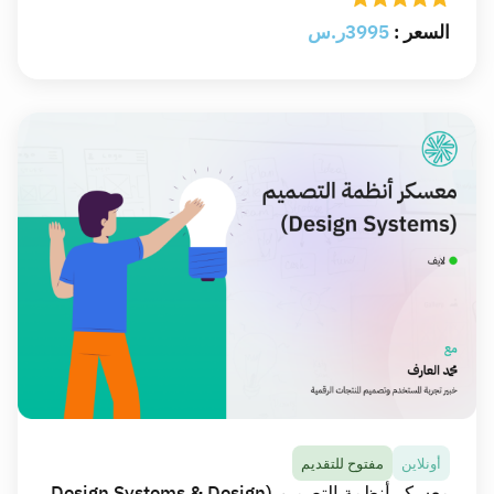
السعر :
3995ر.س
أونلاين
مفتوح للتقديم
معسكر تصميم واجهة المستخدم (UI Design)
في هذا المعسكر ستتلقى أكثر من 20 ساعة من المحتوى
التعليمي التفاعلي المباشر عالي الجودة عبر الانترنت،
وستتعلم وتطبق أساسيات التصميم البصري وقواعد قابلية
الاستخدام وإمكانية الوصول، وتُتقن استخدام فيجما
(Figma) لتصميم واجهات الجوال والويب باحترافية.
تفاصيل المعسكر
أونلاين
مفتوح للتقديم
معسكر أنظمة التصميم (Design Systems & Design